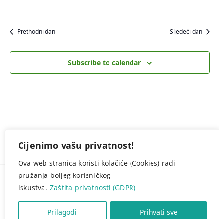
Prethodni dan
Sljedeći dan
Subscribe to calendar
Cijenimo vašu privatnost!
Ova web stranica koristi kolačiće (Cookies) radi
pružanja boljeg korisničkog
© NAVO.HR -
Zaštita privatnosti (GDPR)
Ponosno pokreće
CROWEB.HOST
- tvrtka za web hosting
iskustva.
Zaštita privatnosti (GDPR)
Prilagodi
Prihvati sve