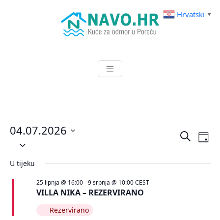
Skip
Hrvatski
▼
to
content
Kuće za odmor u Poreču
NAVO.HR
Događaji
04.07.2026
Događa
Do
Pretraži
Dan
for
Odaberite
nav
pretra
datum.
4.
po
i
U tijeku
srpnja
navigac
25 lipnja @ 16:00
-
9 srpnja @ 10:00
CEST
pregle
2026.
VILLA NIKA – REZERVIRANO
Rezervirano