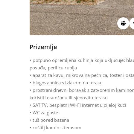
Prizemlje
• potpuno opremljena kuhinja koja uključuje: hlad
posuđa, perilicu rublja
• aparat za kavu, mikrovalna pećnica, toster i os
• blagovaonica s izlazom na terasu
• prostrani dnevni boravak s zatvorenim kaminom, 
koristiti osunčanu ili sjenovitu terasu
• SAT TV, besplatni WI-FI internet u cijeloj kući
• WC za goste
• tuš pored bazena
• roštilj kamin s terasom