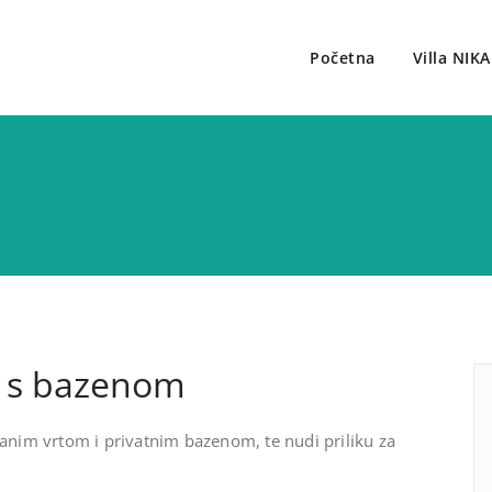
Početna
Villa NIKA
mor u Poreču
O.HR
r s bazenom
anim vrtom i privatnim bazenom, te nudi priliku za