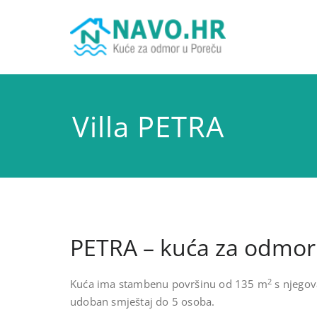
Skip
to
content
Kuće za od
NAV
Villa PETRA
PETRA – kuća za odmo
2
Kuća ima stambenu površinu od 135 m
s njegov
udoban smještaj do 5 osoba.