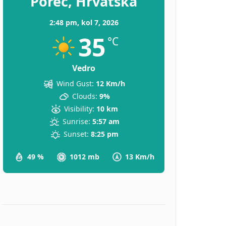
Poreč, Hrvatska
2:48 pm,
kol 7, 2026
35
°C
Vedro
Wind Gust:
12 Km/h
Clouds:
9%
Visibility:
10 km
Sunrise:
5:57 am
Sunset:
8:25 pm
49 %
1012 mb
13 Km/h