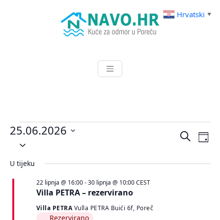
Skip
Hrvatski
▼
to
content
Kuće za odmor u Poreču
NAVO.HR
Događaji
25.06.2026
Događa
Do
Pretraži
Dan
for
Odaberite
nav
pretra
datum.
25.
po
i
U tijeku
lipnja
navigac
22 lipnja @ 16:00
-
30 lipnja @ 10:00
CEST
pregle
2026.
Villa PETRA – rezervirano
Villa PETRA
Vulla PETRA Buići 6f, Poreč
Rezervirano