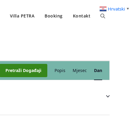
Hrvatski
▼
Villa PETRA
Booking
Kontakt
Događaj
Pretraži Događaji
Popis
Mjesec
Dan
navigacija
pogleda