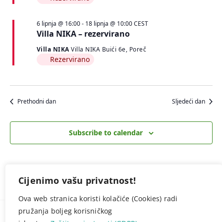
6 lipnja @ 16:00
-
18 lipnja @ 10:00
CEST
Villa NIKA – rezervirano
Villa NIKA
Villa NIKA Buići 6e, Poreč
Rezervirano
Prethodni dan
Sljedeći dan
Subscribe to calendar
Cijenimo vašu privatnost!
Ova web stranica koristi kolačiće (Cookies) radi
pružanja boljeg korisničkog
© NAVO.HR -
Zaštita privatnosti (GDPR)