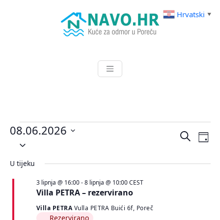
Skip
Hrvatski
▼
to
content
Kuće za odmor u Poreču
NAVO.HR
Događaji
08.06.2026
Događa
Do
Pretraži
Dan
for
Odaberite
nav
pretra
datum.
8.
po
i
U tijeku
lipnja
navigac
3 lipnja @ 16:00
-
8 lipnja @ 10:00
CEST
pregle
2026.
Villa PETRA – rezervirano
Villa PETRA
Vulla PETRA Buići 6f, Poreč
Rezervirano