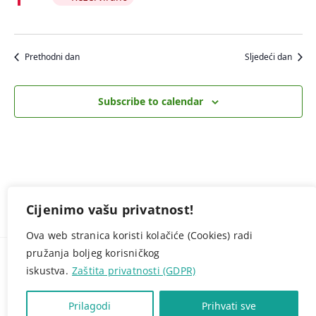
Prethodni dan
Sljedeći dan
Subscribe to calendar
Cijenimo vašu privatnost!
Ova web stranica koristi kolačiće (Cookies) radi
pružanja boljeg korisničkog
© NAVO.HR -
Zaštita privatnosti (GDPR)
Ponosno pokreće
CROWEB.HOST
- tvrtka za web hosting
iskustva.
Zaštita privatnosti (GDPR)
Prilagodi
Prihvati sve