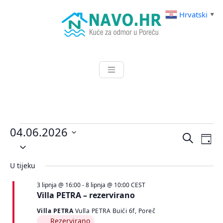
Skip
Hrvatski
▼
to
content
Kuće za odmor u Poreču
NAVO.HR
Događaji
04.06.2026
Događa
Do
Pretraži
Dan
for
Odaberite
nav
pretra
datum.
4.
po
i
U tijeku
lipnja
navigac
3 lipnja @ 16:00
-
8 lipnja @ 10:00
CEST
pregle
2026.
Villa PETRA – rezervirano
Villa PETRA
Vulla PETRA Buići 6f, Poreč
Rezervirano